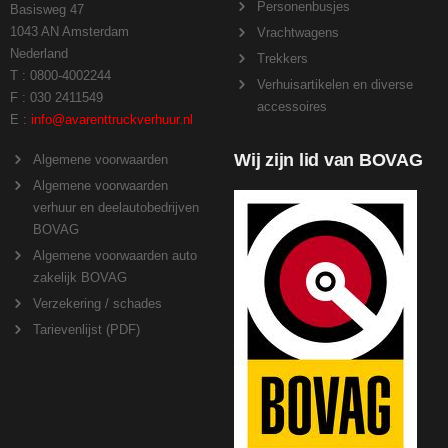
Personenbusjes
Basisweg 47
1043 AN Amsterdam
Vrachtwagens
Nederland
Trekkers
T : 0800-4002244
Verhuisartikelen en diverse
F : 030 2411549
accessoires
E :
info@avarenttruckverhuur.nl
Wij zijn lid van BOVAG
Algemene voorwaarden
Algemene voorwaarden
verhuur en deelautobedrijven
BOVAG
Algemene voorwaarden auto
zakelijk BOVAG
Verzekering / schades
Tarievenlijst (PDF)