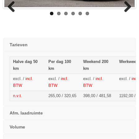
Previous
Next
Tarieven
Halve dag 50
Per dag 100
Weekend 200
Werkweek
km
km
km
excl. /
incl.
excl. /
incl.
excl. /
incl.
excl. /
inc
BTW
BTW
BTW
n.v.t.
265,00 / 320,65
398,00 / 481,58
1192,00 /
1
Afm. laadruimte
Volume