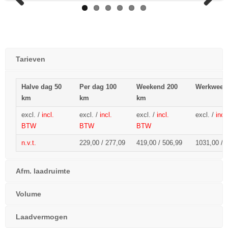
Previous
Next
Tarieven
Halve dag 50
Per dag 100
Weekend 200
Werkweek
km
km
km
excl. /
incl.
excl. /
incl.
excl. /
incl.
excl. /
inc
BTW
BTW
BTW
n.v.t.
229,00 / 277,09
419,00 / 506,99
1031,00 / 
Afm. laadruimte
Volume
Laadvermogen