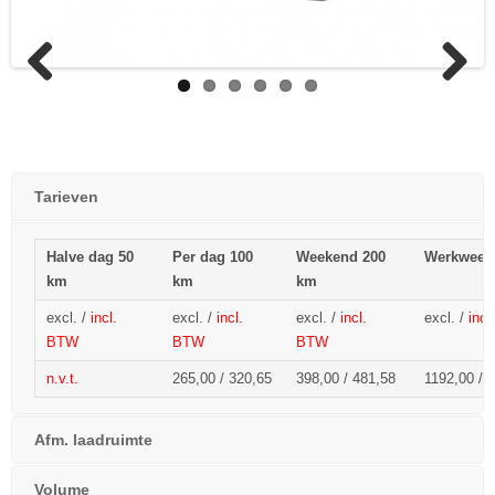
Previous
Next
Tarieven
Halve dag 50
Per dag 100
Weekend 200
Werkweek
km
km
km
excl. /
incl.
excl. /
incl.
excl. /
incl.
excl. /
inc
BTW
BTW
BTW
n.v.t.
265,00 / 320,65
398,00 / 481,58
1192,00 /
1
Afm. laadruimte
Volume