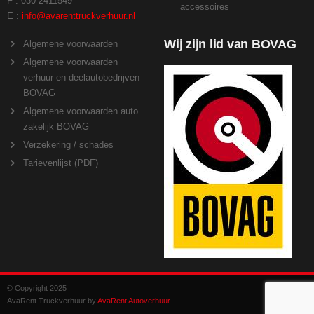
F : 030 2411549
accessoires
E :
info@avarenttruckverhuur.nl
Wij zijn lid van BOVAG
Algemene voorwaarden
Algemene voorwaarden
verhuur en deelautobedrijven
BOVAG
Algemene voorwaarden auto
zakelijk BOVAG
Verzekering / schades
Tarievenlijst (PDF)
© Copyright 2025
AvaRent Truckverhuur by
AvaRent Autoverhuur