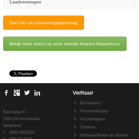
Laadvermogen
Doe hier uw reserveringsaanvraag
Bekijk meer auto's op onze website Avarent Autoverhuur
Verhuur
Bestelauto’s
Personenbusjes
Basisweg 47
1043 AN Amsterdam
Vrachtwagens
Nederland
Trekkers
T : 0800-4002244
Verhuisartikelen en diverse