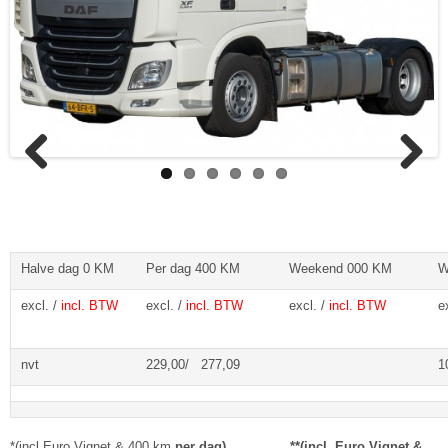
Previous
Next
Halve dag 0 KM
Per dag 400 KM
Weekend 000 KM
W
excl. /
incl. BTW
excl. /
incl. BTW
excl. /
incl. BTW
e
nvt
229,00/ 277,09
1
*(incl Euro Vignet & 400 km
per dag) **(incl. Euro Vignet &