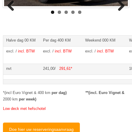
Previous
Next
Halve dag 00 KM
Per dag 400 KM
Weekend 000 KM
W
excl. /
incl. BTW
excl. /
incl. BTW
excl. /
incl. BTW
e
nvt
241,00/
291,61*
1
*(incl Euro Vignet & 400 km
per dag) **(incl. Euro Vignet &
2000 km
per week)
Low deck met hefschotel
Doe hier uw reserveringsaanvraag