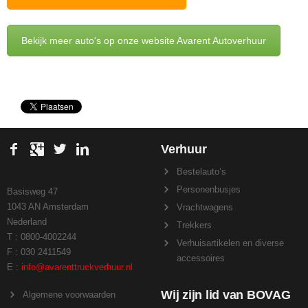
Bekijk meer auto's op onze website Avarent Autoverhuur
Verhuur
Bestelauto’s
Personenbusjes
Basisweg 47
1043 AN Amsterdam
Vrachtwagens
Nederland
Trekkers
T : 0800-4002244
Verhuisartikelen en diverse
F : 030 2411549
accessoires
E :
info@avarenttruckverhuur.nl
Wij zijn lid van BOVAG
Algemene voorwaarden