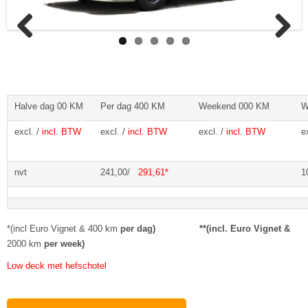
Previous
Next
Halve dag 00 KM
Per dag 400 KM
Weekend 000 KM
W
excl. /
incl. BTW
excl. /
incl. BTW
excl. /
incl. BTW
e
nvt
241,00/
291,61*
1
*(incl Euro Vignet & 400 km
per dag) **(incl. Euro Vignet &
2000 km
per week)
Low deck met hefschotel