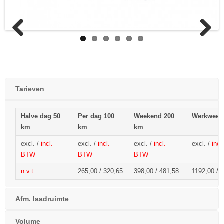
Previous
Next
Tarieven
Halve dag 50
Per dag 100
Weekend 200
Werkweek
km
km
km
excl. /
incl.
excl. /
incl.
excl. /
incl.
excl. /
inc
BTW
BTW
BTW
n.v.t.
265,00 / 320,65
398,00 / 481,58
1192,00 /
1
Afm. laadruimte
Volume