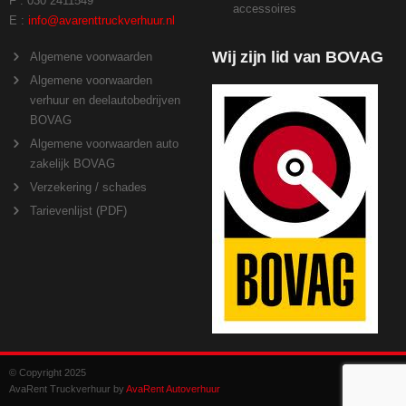
F : 030 2411549
accessoires
E :
info@avarenttruckverhuur.nl
Wij zijn lid van BOVAG
Algemene voorwaarden
Algemene voorwaarden
verhuur en deelautobedrijven
BOVAG
Algemene voorwaarden auto
zakelijk BOVAG
Verzekering / schades
Tarievenlijst (PDF)
© Copyright 2025
AvaRent Truckverhuur by
AvaRent Autoverhuur