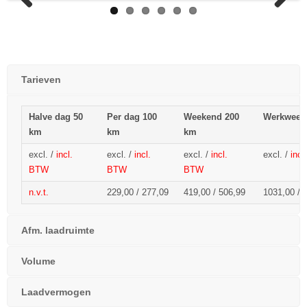
Previous
Next
Tarieven
Halve dag 50
Per dag 100
Weekend 200
Werkweek
km
km
km
excl. /
incl.
excl. /
incl.
excl. /
incl.
excl. /
inc
BTW
BTW
BTW
n.v.t.
229,00 / 277,09
419,00 / 506,99
1031,00 / 
Afm. laadruimte
Volume
Laadvermogen