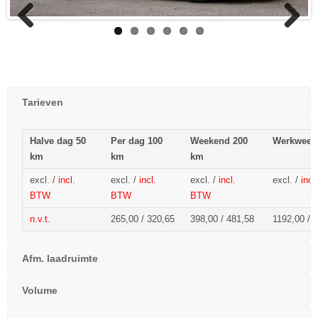
Previous
Next
Tarieven
Halve dag 50
Per dag 100
Weekend 200
Werkweek
km
km
km
excl. /
incl.
excl. /
incl.
excl. /
incl.
excl. /
inc
BTW
BTW
BTW
n.v.t.
265,00 / 320,65
398,00 / 481,58
1192,00 /
1
Afm. laadruimte
Volume