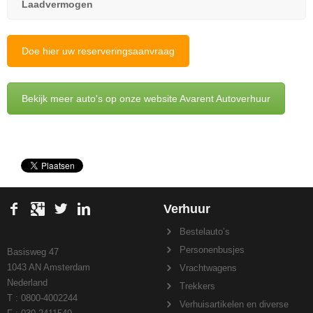
Laadvermogen
Doe hier uw reserveringsaanvraag
Bekijk meer auto's op onze website Avarent Autoverhuur
Verhuur
Bestelauto’s
Personenbusjes
Basisweg 47
1043 AN Amsterdam
Vrachtwagens
Nederland
Trekkers
T : 0800-4002244
Verhuisartikelen en diverse